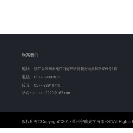
联系我们
地址：
浙江省温州市瓯江口海经区昆鹏街道灵展路699号1幢
电话：
0577-89882821
传真：
0577-88910710
邮箱：johnson3220@163.com
版权所有©Copyright©2017温州宇航光学有限公司All Rights R